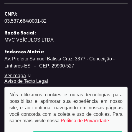
CNPJ:
03.537.664/0001-82
Razão Social:
MVC VEÍCULOS LTDA
Endereço Matriz:
Av. Prefeito Samuel Batista Cruz, 3377 - Conceição -
Linhares-ES
-
CEP: 29900-527
Ver mapa
Aviso de Texto Legal
Nós utilizamos cookies e outras tecnologias para
possibilitar e aprimorar sua experiência em nosso
site, e ao continuar navegando em nossas páginas
você concorda com a coleta e uso de cookies. Para
© Copyright 2026
saber mais, visite nossa
Política de Privacidade
.
AutoForce - Todos os direitos reservados.
Política de