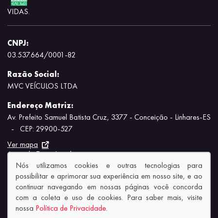
VIDAS.
CNPJ:
03.537.664/0001-82
Razão Social:
MVC VEÍCULOS LTDA
Endereço Matriz:
Av. Prefeito Samuel Batista Cruz, 3377 - Conceição - Linhares-ES
-
CEP: 29900-527
Ver mapa
Aviso de Texto Legal
Nós utilizamos cookies e outras tecnologias para
possibilitar e aprimorar sua experiência em nosso site, e ao
continuar navegando em nossas páginas você concorda
com a coleta e uso de cookies. Para saber mais, visite
nossa
Política de Privacidade
.
© Copyright 2026