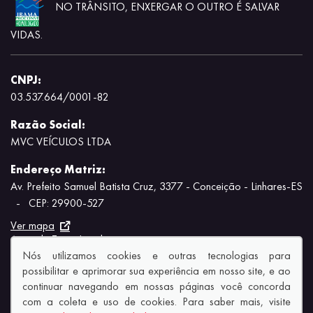
NO TRÂNSITO, ENXERGAR O OUTRO É SALVAR
VIDAS.
CNPJ:
03.537.664/0001-82
Razão Social:
MVC VEÍCULOS LTDA
Endereço Matriz:
Av. Prefeito Samuel Batista Cruz, 3377 - Conceição - Linhares-ES
-
CEP: 29900-527
Ver mapa
Aviso de Texto Legal
Nós utilizamos cookies e outras tecnologias para
possibilitar e aprimorar sua experiência em nosso site, e ao
continuar navegando em nossas páginas você concorda
com a coleta e uso de cookies. Para saber mais, visite