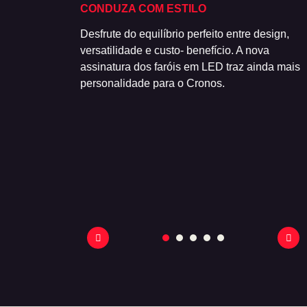
CONDUZA COM ESTILO
3 Flex, com
Desfrute do equilíbrio perfeito entre design,
otor Firefly 1.0
versatilidade e custo- benefício. A nova
a e autonomia.
assinatura dos faróis em LED traz ainda mais
personalidade para o Cronos.