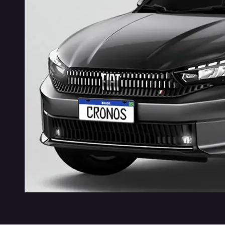
IDEAL PARA SUA NECESSIDADE
MUITO ES
Para trabalho ou lazer, com passageiro ou
Experiment
sozinho, o Fiat Cronos é o carro ideal para você.
malas.